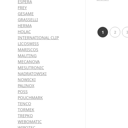
ESPERA
FREY
GESAME
GRASSELLI
HERMA
HOLAC
1
2
INTERNATIONAL CLIP
LICOSWISS
MARISCOS
MAUTING
MECANOVA
MESUTRONIC
NADRATOWSKI
NOWICKI
PALINOX
POSS
POUCHMARK
TENCO
TORMEK
TREPKO
WEBOMATIC
WIPOTEC