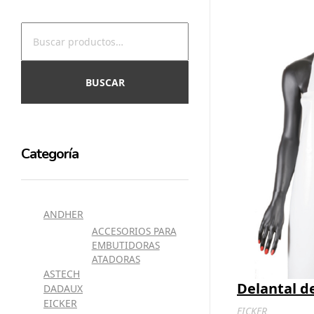
BUSCAR
Categoría
ANDHER
ACCESORIOS PARA
EMBUTIDORAS
ATADORAS
ASTECH
Delantal d
DADAUX
EICKER
EICKER