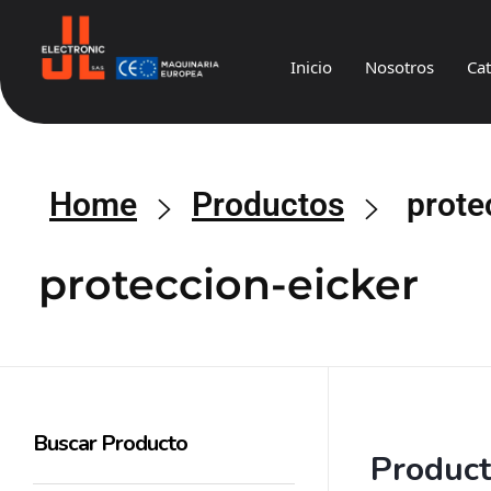
Inicio
Nosotros
Ca
JL
Electronic
Home
Productos
prote
proteccion-eicker
Buscar Producto
Produc