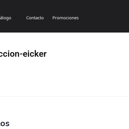
tálogo
Contacto
Promociones
ccion-eicker
tos