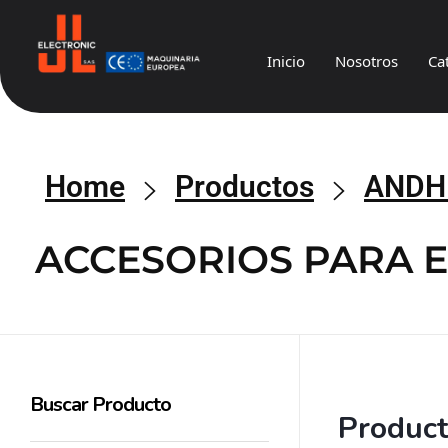
Inicio
Nosotros
Ca
JL
Electronic
Home
Productos
ANDH
ACCESORIOS PARA 
Buscar Producto
Produc