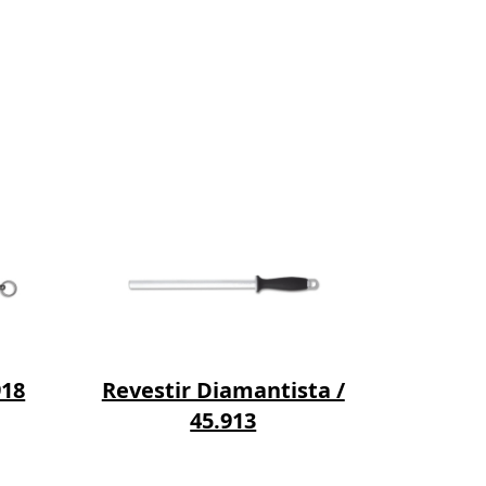
Corte 
918
Revestir Diamantista /
45.913