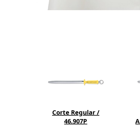
904
Corte Regular /
46.907P
A