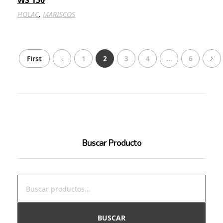
WS 150
,
HOLAC
MARISCOS
First
1
2
3
4
...
6
Buscar Producto
BUSCAR