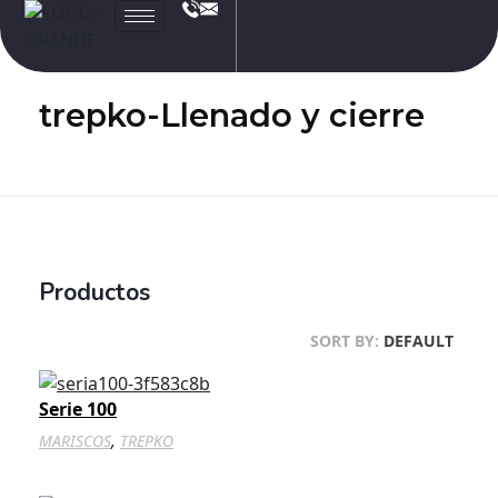
JL
Electronic
trepko-Llenado y cierre
Productos
SORT BY:
DEFAULT
Serie 100
,
MARISCOS
TREPKO