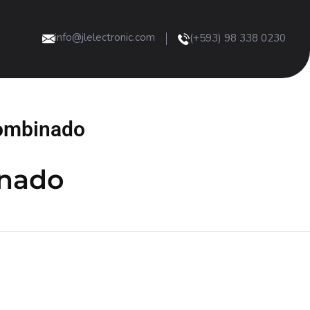
info@jlelectronic.com
(+593) 98 338 0230
combinado
inado