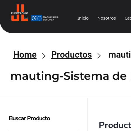
Inicio
Nosotros
Ca
JL
Electronic
Home
Productos
mauti
mauting-Sistema de 
Buscar Producto
Produc