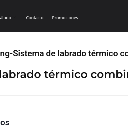
tálogo
Contacto
Promociones
ng-Sistema de labrado térmico 
labrado térmico comb
tos