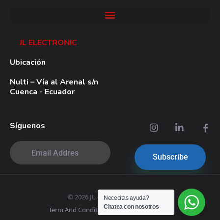
JL ELECTRONIC
Ubicación
Nulti – Vía al Arenal s/n
Cuenca - Ecuador
Síguenos
© 2026 JL. All rights reserved.
Nececitas ayuda?
Chatea con nosotros
Term And Conditions
|
Privacy Policy