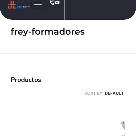
JL
Electronic
frey-formadores
Productos
SORT BY:
DEFAULT