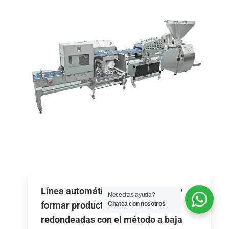
Línea automática para porcionar y
Nececitas ayuda?
formar productos con esquinas
Chatea con nosotros
redondeadas con el método a baja