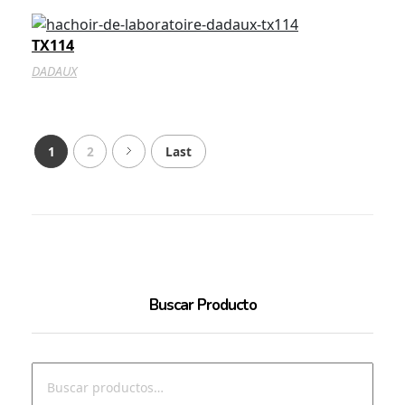
TX114
DADAUX
1
2
Last
Buscar Producto