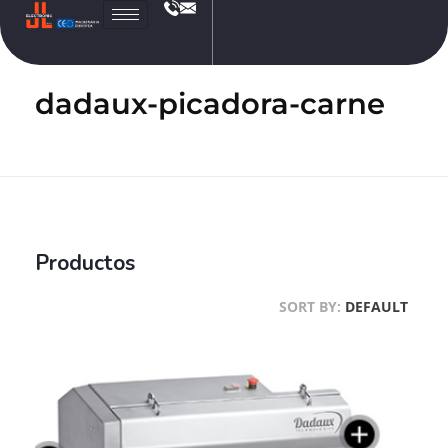
JL
Electronic
dadaux-picadora-carne
Productos
SORT BY:
DEFAULT