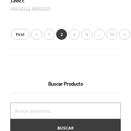
T300 F
,
GRASSELLI
MARISCOS
First
1
2
3
4
...
13
Buscar Producto
BUSCAR