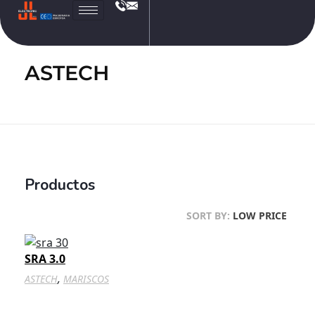
JL
Electronic
ASTECH
Productos
SORT BY:
LOW PRICE
SRA 3.0
,
ASTECH
MARISCOS