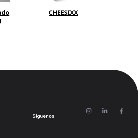
ado
CHEESIXX
l
Síguenos