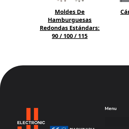
 LP
Moldes De
Cá
Hamburguesas
Redondas Estándars:
90 / 100 / 115
Menu