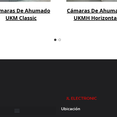
maras De Ahumado
Cámaras De Ahum
UKM Classic
UKMH Horizonta
JL ELECTRONIC
Ubicación