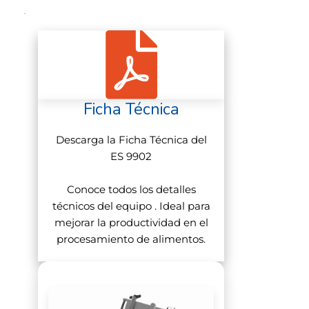
la alimentación automática de
producto.
Con hasta 65 paquetes por minuto,
este sistema ofrece el máximo
rendimiento con un funcionamiento
Ficha Técnica
sencillo a través de la pantalla táctil a
color. La serie ES 9000 está disponible
Descarga la Ficha Técnica del
en una amplia variedad de módulos
ES 9902
con hasta 2 impresoras superiores y 1
Conoce todos los detalles
impresora inferior.
técnicos del equipo . Ideal para
Aspectos destacados del
mejorar la productividad en el
producto
procesamiento de alimentos.
Diseño compacto e higiénico en
acero inoxidable