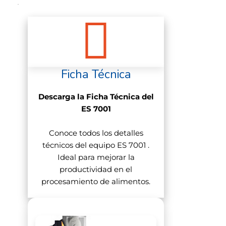
etiquetas.
Todos los sistemas son modulares y
pueden combinarse con hasta 6
impresoras superiores e inferiores.
Opciones
Ficha Técnica
Cinta de pesaje largo
Descarga la Ficha Técnica del
ES 7001
Escala de intervalos múltiples
Conoce todos los detalles
Preparada para paquetes muy
técnicos del equipo ES 7001 .
pequeños con formato C
Ideal para mejorar la
Aspectos destacados del
productividad en el
procesamiento de alimentos.
producto
Construcción compacta en acero
inoxidable