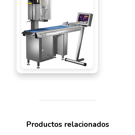
Sistema modular
Conexión a red (sistema
independiente)
Sistema rápido de cambio de
rollo de etiquetas
Servicio remoto Online
Fácil gestión de datos maestros
Manejo intuitivo a través de la
pantalla táctil
Productos relacionados