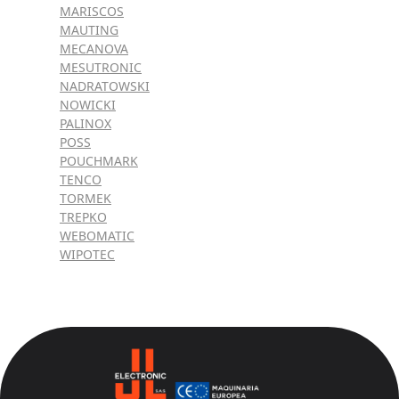
MARISCOS
MAUTING
MECANOVA
MESUTRONIC
NADRATOWSKI
NOWICKI
PALINOX
POSS
POUCHMARK
TENCO
TORMEK
TREPKO
WEBOMATIC
WIPOTEC