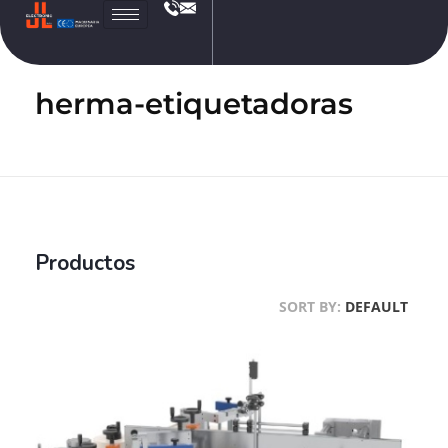
JL
Electronic
herma-etiquetadoras
Productos
SORT BY:
DEFAULT