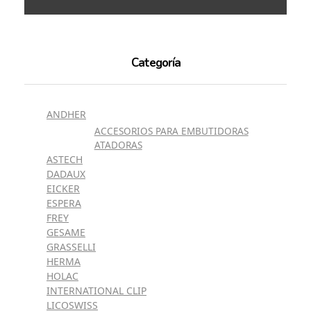
Categoría
ANDHER
ACCESORIOS PARA EMBUTIDORAS
ATADORAS
ASTECH
DADAUX
EICKER
ESPERA
FREY
GESAME
GRASSELLI
HERMA
HOLAC
INTERNATIONAL CLIP
LICOSWISS