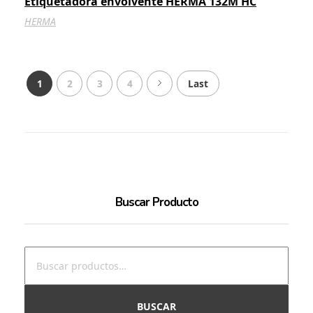
Etiquetadora envolvente HERMA 132M HC
HERMA
1
2
3
4
Last
Buscar Producto
BUSCAR