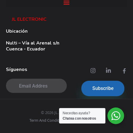
JL ELECTRONIC
Ubicación
Nulti – Vía al Arenal s/n
Cuenca - Ecuador
Síguenos
© 2026 JL. All rights reserved.
Nececitas ayuda?
Chatea con nosotros
Term And Conditions
|
Privacy Policy