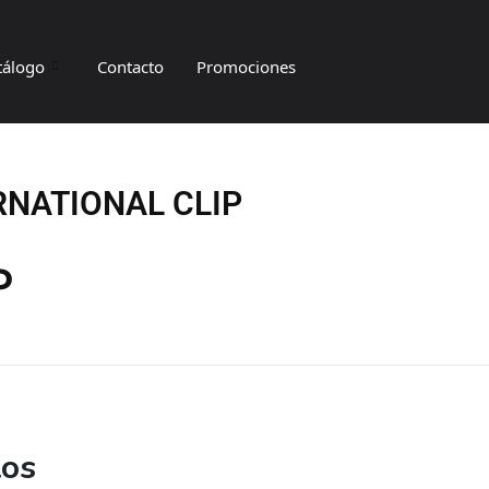
tálogo
Contacto
Promociones
RNATIONAL CLIP
P
tos