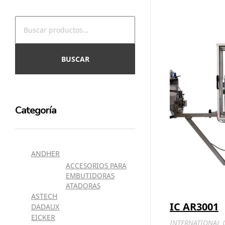
BUSCAR
Categoría
ANDHER
ACCESORIOS PARA
EMBUTIDORAS
ATADORAS
ASTECH
IC AR3001
DADAUX
EICKER
INTERNATIONAL 