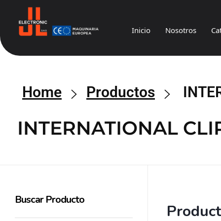
Inicio
Nosotros
Ca
JL
Electronic
Home
Productos
INTE
INTERNATIONAL CLI
Buscar Producto
Produc