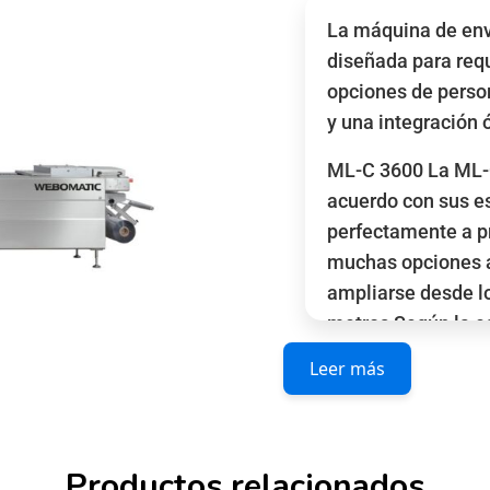
La máquina de en
diseñada para requ
opciones de perso
y una integración 
ML-C 3600 La ML-C
acuerdo con sus e
perfectamente a p
muchas opciones a
ampliarse desde l
metros Según la e
películas rígidas
Leer más
en longitudes rep
CARACTERISTICA
Productos relacionados