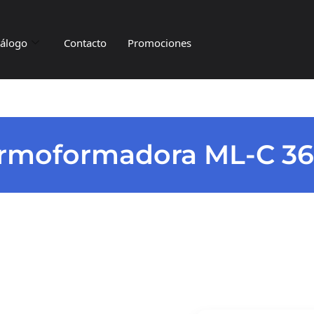
tálogo
Contacto
Promociones
rmoformadora ML-C 3