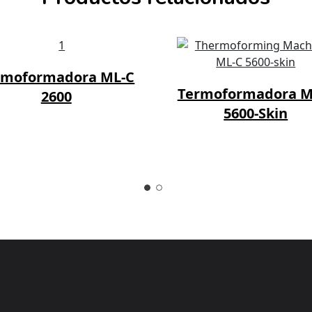
Area of use
rmoformadora ML-C
Termoformadora M
2600
Dimensions
5600-Skin
Size/Capacity
Output
Customization