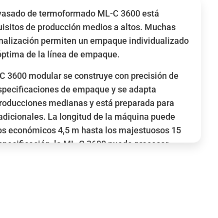
vasado de termoformado ML-C 3600 está
isitos de producción medios a altos.
Muchas
nalización permiten un empaque individualizado
óptima de la línea de empaque.
 3600 modular se construye con precisión de
specificaciones de empaque y se adapta
roducciones medianas y está preparada para
dicionales. La longitud de la máquina puede
os económicos 4,5 m hasta los majestuosos 15
specificación, la ML-C 3600 puede procesar
 de hasta 600 μm con un ancho de hasta 462 mm
etidas de hasta 400 mm.
S