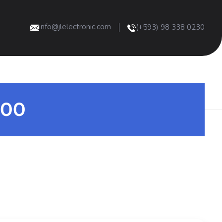
info@jlelectronic.com
(+593) 98 338 0230
600