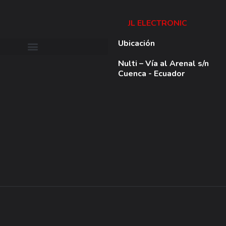
Packaging vari
JL ELECTRONIC
Ubicación
Packaging Styl
Nulti – Vía al Arenal s/n
Cuenca - Ecuador
Index/Repeat 
Draw depth
Bottom film w