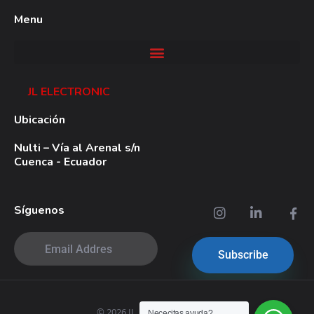
un transportador individual y quedan
Menu
en espera del número deseado de
envases.
Los packs son cotejados en un
JL ELECTRONIC
transportador de alimentación , fila
Ubicación
por fila , antes de ser transferido a la
placa de carga por un empujador
Nulti – Vía al Arenal s/n
Cuenca - Ecuador
neumático Cuando una capa está
completa , la placa de carga busca el
nivel correcto y se mueve hacia fuera
Síguenos
por encima de la paleta para el ajuste
al nivel correcto . Dos brazos
barredores, uno por encima y otro por
debajo de la placa de carga, fijan la
nueva capa, así como la carga
© 2026 JL. All rights reserved.
Nececitas ayuda?