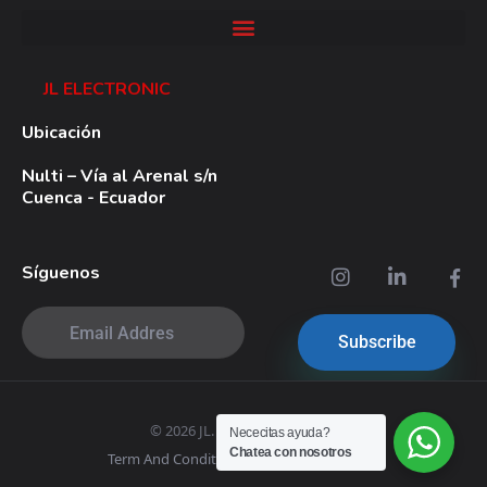
JL ELECTRONIC
Ubicación
Nulti – Vía al Arenal s/n
Cuenca - Ecuador
Síguenos
© 2026 JL. All rights reserved.
Nececitas ayuda?
Chatea con nosotros
Term And Conditions
|
Privacy Policy